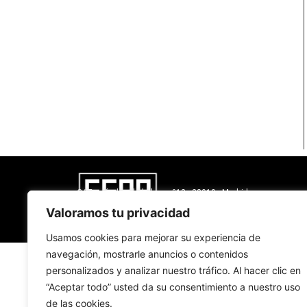
C/ Fernández de la hoz nº12 - 28010 - Madrid
Confederación sindical de Comisiones Obreras
Valoramos tu privacidad
Usamos cookies para mejorar su experiencia de
navegación, mostrarle anuncios o contenidos
personalizados y analizar nuestro tráfico. Al hacer clic en
“Aceptar todo” usted da su consentimiento a nuestro uso
de las cookies.