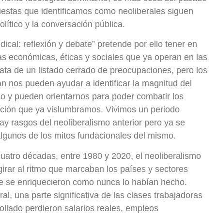
puestas que identificamos como neoliberales siguen
lítico y la conversación pública.
cal: reflexión y debate” pretende por ello tener en
as económicas, éticas y sociales que ya operan en las
trata de un listado cerrado de preocupaciones, pero los
an nos pueden ayudar a identificar la magnitud del
o y pueden orientarnos para poder combatir los
ición que ya vislumbramos. Vivimos un periodo
hay rasgos del neoliberalismo anterior pero ya se
lgunos de los mitos fundacionales del mismo.
atro décadas, entre 1980 y 2020, el neoliberalismo
girar al ritmo que marcaban los países y sectores
e se enriquecieron como nunca lo habían hecho.
al, una parte significativa de las clases trabajadoras
ollado perdieron salarios reales, empleos